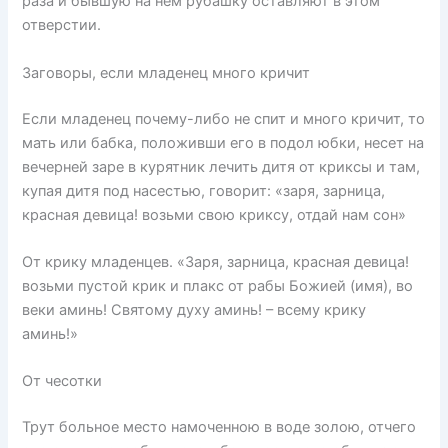
раза и бывшую на нем рубашку оставляют в этом
отверстии.
Заговоры, если младенец много кричит
Если младенец почему-либо не спит и много кричит, то
мать или бабка, положивши его в подол юбки, несет на
вечерней заре в курятник лечить дитя от криксы и там,
купая дитя под насестью, говорит: «заря, зарница,
красная девица! возьми свою криксу, отдай нам сон»
От крику младенцев. «Заря, зарница, красная девица!
возьми пустой крик и плакс от рабы Божией (имя), во
веки аминь! Святому духу аминь! – всему крику
аминь!»
От чесотки
Трут больное место намоченною в воде золою, отчего