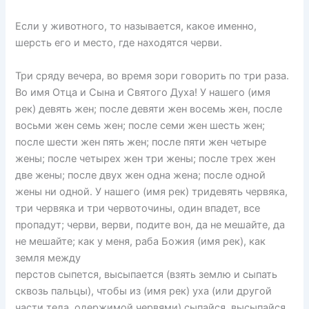
Если у животного, то называется, какое именно,
шерсть его и место, где находятся черви.
Три сряду вечера, во время зори говорить по три раза.
Во имя Отца и Сына и Святого Духа! У нашего (имя
рек) девять жен; после девяти жен восемь жен, после
восьми жен семь жен; после семи жен шесть жен;
после шести жен пять жен; после пяти жен четыре
жены; после четырех жен три жены; после трех жен
две жены; после двух жен одна жена; после одной
жены ни одной. У нашего (имя рек) тридевять червяка,
три червяка и три червоточины, один впадет, все
пропадут; черви, верви, подите вон, да не мешайте, да
не мешайте; как у меня, раба Божия (имя рек), как
земля между
перстов сыпется, высыпается (взять землю и сыпать
сквозь пальцы), чтобы из (имя рек) уха (или другой
части тела, одержимой червями) сыпайся, высыпайся,