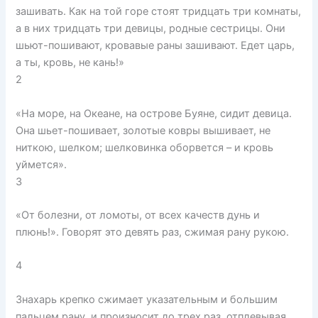
зашивать. Как на той горе стоят тридцать три комнаты,
а в них тридцать три девицы, родные сестрицы. Они
шьют-пошивают, кровавые раны зашивают. Едет царь,
а ты, кровь, не кань!»
2
«На море, на Океане, на острове Буяне, сидит девица.
Она шьет-пошивает, золотые ковры вышивает, не
ниткою, шелком; шелковинка оборвется – и кровь
уймется».
3
«От болезни, от ломоты, от всех качеств дунь и
плюнь!». Говорят это девять раз, сжимая рану рукою.
4
Знахарь крепко сжимает указательным и большим
пальцем рану, и произносит до трех раз, отплевывая