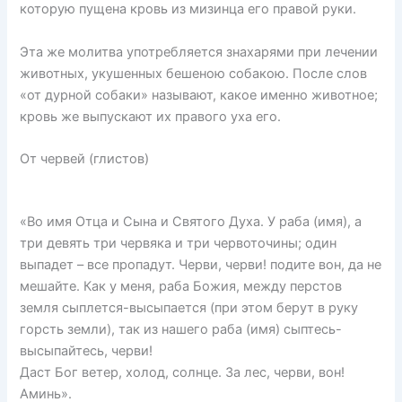
которую пущена кровь из мизинца его правой руки.
Эта же молитва употребляется знахарями при лечении
животных, укушенных бешеною собакою. После слов
«от дурной собаки» называют, какое именно животное;
кровь же выпускают их правого уха его.
От червей (глистов)
«Во имя Отца и Сына и Святого Духа. У раба (имя), a
три девять три червяка и три червоточины; один
выпадет – все пропадут. Черви, черви! подите вон, да не
мешайте. Как у меня, раба Божия, между перстов
земля сыплется-высыпается (при этом берут в руку
горсть земли), так из нашего раба (имя) сыптесь-
высыпайтесь, черви!
Даст Бог ветер, холод, солнце. За лес, черви, вон!
Аминь».