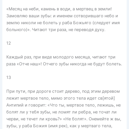
«Месяц на неби, камень в води, а мертвец в земли!
Замовляю ваши зубы: и именем сотворившаго небо и
землю николи не болеть у раба Божьяго (следует имя
больного)». Читают три раза, не переводя духу.
12
Каждый раз, при виде молодого месяца, читают три
раза «Отче наш»! Отчего зубы никогда не будут болеть.
13
При пути, при дороге стоит дерево, под этим деревом
лежит мертвое тело, мимо этого тела идет св[ятой]
Антипий и говорит: «Что ты, мертвое тело, лежишь, не
болят ли у тебя зубы, не ломят ли ребра, не точат ли
черви, не течет ли кровь?» «Не болят». Онемейте ж вы,
зубы, у раба Божия (имя рек), как у мертваго тела,