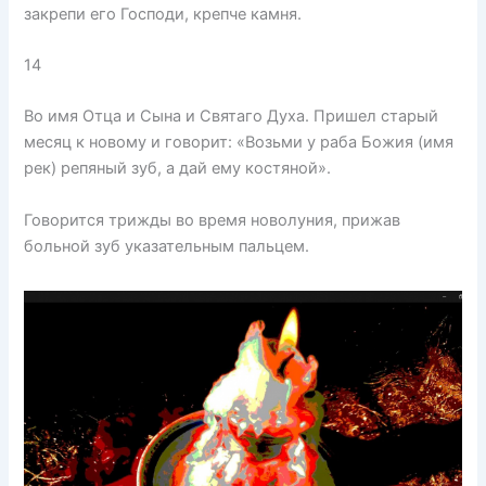
закрепи его Господи, крепче камня.
14
Во имя Отца и Сына и Святаго Духа. Пришел старый
месяц к новому и говорит: «Возьми у раба Божия (имя
рек) репяный зуб, а дай ему костяной».
Говорится трижды во время новолуния, прижав
больной зуб указательным пальцем.