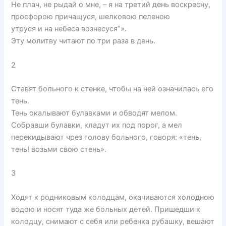
Не плач, не рыдай о мне, – я на третий день воскресну,
просфорою причащуся, шелковою пеленою
утруся и на небеса вознесуся”».
Эту молитву читают по три раза в день.
2
Ставят больного к стенке, чтобы на ней означилась его
тень.
Тень окалывают булавками и обводят мелом.
Собравши булавки, кладут их под порог, а мел
перекидывают чрез голову больного, говоря: «тень,
тень! возьми свою стень».
3
Ходят к родниковым колодцам, окачиваются холодною
водою и носят туда же больных детей. Пришедши к
колодцу, снимают с себя или ребенка рубашку, вешают