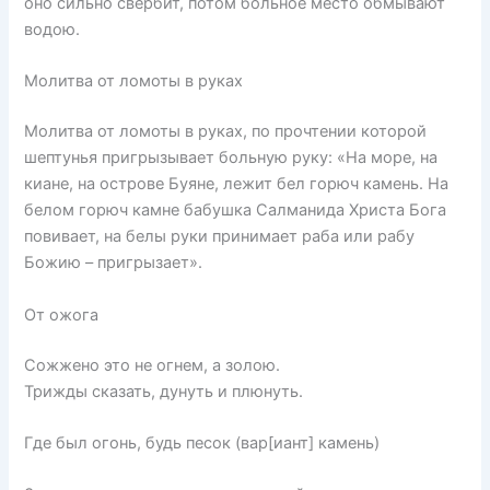
оно сильно свербит, потом больное место обмывают
водою.
Молитва от ломоты в руках
Молитва от ломоты в руках, по прочтении которой
шептунья пригрызывает больную руку: «На море, на
киане, на острове Буяне, лежит бел горюч камень. На
белом горюч камне бабушка Салманида Христа Бога
повивает, на белы руки принимает раба или рабу
Божию – пригрызает».
От ожога
Сожжено это не огнем, а золою.
Трижды сказать, дунуть и плюнуть.
Где был огонь, будь песок (вар[иант] камень)