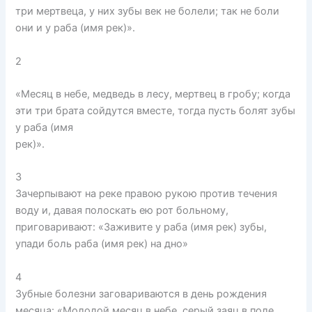
три мертвеца, у них зубы век не болели; так не боли
они и у раба (имя рек)».
2
«Месяц в небе, медведь в лесу, мертвец в гробу; когда
эти три брата сойдутся вместе, тогда пусть болят зубы
у раба (имя
рек)».
3
Зачерпывают на реке правою рукою против течения
воду и, давая полоскать ею рот больному,
приговаривают: «Заживите у раба (имя рек) зубы,
упади боль раба (имя рек) на дно»
4
Зубные болезни заговариваются в день рождения
месяца: «Молодой месяц в небе, серый заяц в поле,