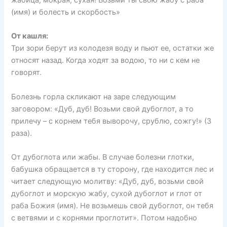
жабица, мокрая, сухая! Возьми ты свою жабу с раба
(имя) и болесть и скорбость»
От кашля:
Три зори берут из колодезя воду и пьют ее, остатки же
относят назад. Когда ходят за водою, то ни с кем не
говорят.
Болезнь горла скликают на заре следующим
заговором: «Дуб, дуб! Возьми свой дубоглот, а то
прилечу – с корнем тебя выворочу, срублю, сожгу!» (3
раза).
От дубоглота или жабы. В случае болезни глотки,
бабушка обращается в ту сторону, где находится лес и
читает следующую молитву: «Дуб, дуб, возьми свой
дубоглот и морскую жабу, сухой дубоглот и глот от
раба Божия (имя). Не возьмешь свой дубоглот, он тебя
с ветвями и с корнями проглотит». Потом надобно