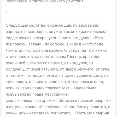
Заговоры и молитвы широкого действия
1
Следующая молитва, охраняющая, по верованию
народа, от лихорадок, служит также охранительным
средством от пожара, утопления и колдунов: «Лягу –
поклонюсь, встану – помолюсь, выйду в чисто поле.
Лежит во чистом поле камень Алатырь, на том камне
стоит престол, на престоле сам Господь крепкою
рукою небо, землю сотворяет, от колдунов, от
колдуниц, от змея летучего, от зверя бегучего, от огня,
от полымя, от воды-потопа, от древа удавляющего, от
трясовищи, от лихого человека, от напрасных слов,
верных своих людей спасает. Мать-Мария была-
пребывала во граде Иерусалиме,
спала-почевала во храме-соборе за царскими дверями
и видела страшный-преужасный сон: Бога распятаго, в
ручки, ножки гвоздями прибитаго, – “Мать моя Мария!