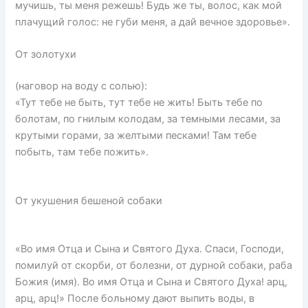
мучишь, ты меня режешь! Будь же ты, волос, как мой
плачущий голос: не губи меня, а дай вечное здоровье».
От золотухи
(наговор на воду с солью):
«Тут тебе не быть, тут тебе не жить! Быть тебе по
болотам, по гнилым колодам, за темными лесами, за
крутыми горами, за желтыми песками! Там тебе
побыть, там тебе пожить».
От укушения бешеной собаки
«Во имя Отца и Сына и Святого Духа. Спаси, Господи,
помилуй от скорби, от болезни, от дурной собаки, раба
Божия (имя). Во имя Отца и Сына и Святого Духа! арц,
арц, арц!» После больному дают выпить воды, в