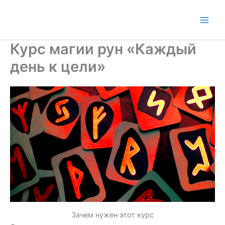
Перейти
к
содержимому
Курс магии рун «Каждый
день к цели»
Зачем нужен этот курс