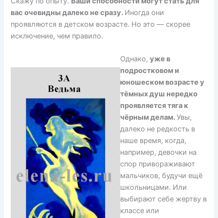
Скажу по опыту.
Ваши способности могут стать для
вас очевидны далеко не сразу.
Иногда они
проявляются в детском возрасте. Но это — скорее
исключение, чем правило.
Однако,
уже в
подростковом и
юношеском возрасте у
тёмных душ нередко
проявляется тяга к
чёрным делам.
Увы,
далеко не редкость в
наше время, когда,
например, девочки на
спор привораживают
мальчиков, будучи ещё
школьницами. Или
выбирают себе жертву в
классе или