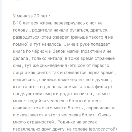
У меня за 20 лет :
В 10 лет вся жизнь перевернулась с ног на
голову… родители начали ругаться, драться,
разводиться-отец озверел (раньше такого я не
помню) и тут началось … мне в руке попадает
книга по чёрном и белок магии (практики я не
делала , только читала) в тоже время странные
сны , тут же сны-ведения (это сон от первого
лица и как снится так и сбывается через время ,
вещие сны , снились даже черти ( но я думаю ,
кто-то что-то делал на семью, а я как фильтр)
предчувствия смерти родственников , ко мне
может подойти человек с болью и у меня
начинает тоже это место болеть , спрашиваешь
и оказывается у этого человека болит . Очень
много странностей . Родинки на висках
параллельно друг другу, на голове (волосистой)