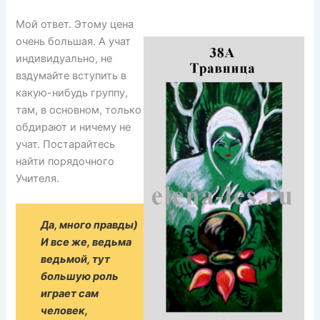
Мой ответ. Этому цена
очень большая. А учат
индивидуально, не
вздумайте вступить в
какую-нибудь группу,
там, в основном, только
обдирают и ничему не
учат. Постарайтесь
найти порядочного
Учителя.
Да, много правды)
И все же, ведьма
ведьмой, тут
большую роль
играет сам
человек,