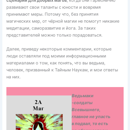
сценарий для добрых магов
, когда они гармонично
развивают свои таланты с юности и вовремя
принимают меры. Потому что, без принятия
магических мер, от чёрной магии не помогут никакие
медитации, саморазвитие и йога. За таких
представителей можно только порадоваться.
Далее, приведу некоторые комментарии, которые
люди оставляли под моими информационными
материалами о том, как понять, что вы ведьма,
человек, призванный к Тайным Наукам, и мои ответы
на них.
Ведьмаки
-солдаты
Всевышнего,
главное не упасть
в подвал, то есть