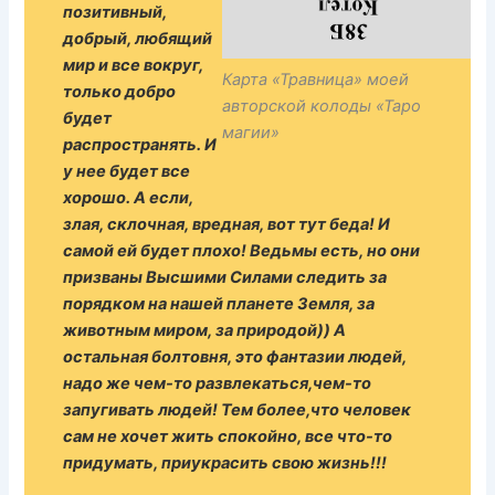
позитивный,
добрый, любящий
мир и все вокруг,
Карта «Травница» моей
только добро
авторской колоды «Таро
будет
магии»
распространять. И
у нее будет все
хорошо. А если,
злая, склочная, вредная, вот тут беда! И
самой ей будет плохо! Ведьмы есть, но они
призваны Высшими Силами следить за
порядком на нашей планете Земля, за
животным миром, за природой)) А
остальная болтовня, это фантазии людей,
надо же чем-то развлекаться,чем-то
запугивать людей! Тем более,что человек
сам не хочет жить спокойно, все что-то
придумать, приукрасить свою жизнь!!!