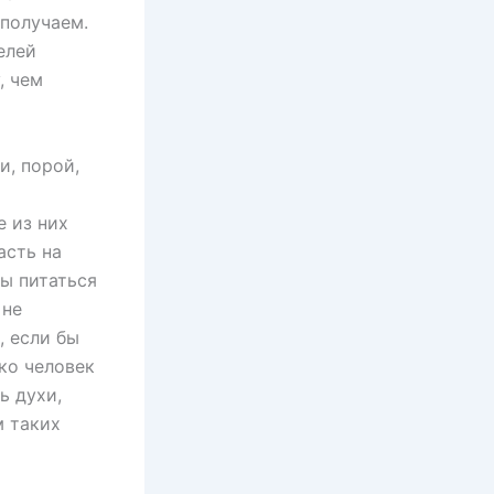
получаем.
елей
, чем
и, порой,
е из них
асть на
ны питаться
 не
, если бы
ко человек
ь духи,
м таких