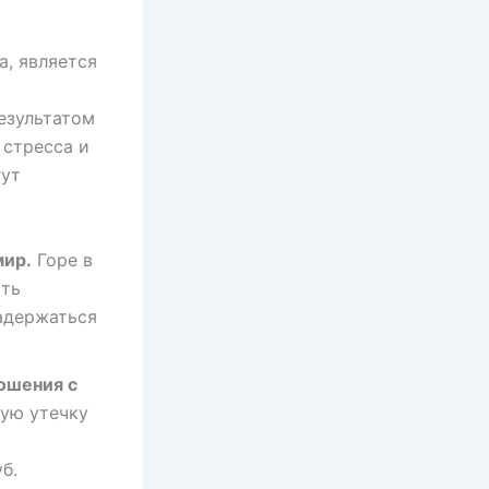
а, является
результатом
 стресса и
гут
мир.
Горе в
ыть
адержаться
ношения с
ую утечку
б.