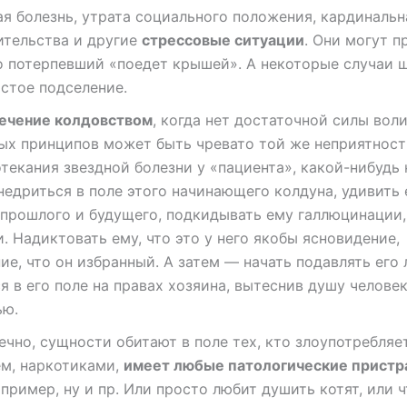
я болезнь, утрата социального положения, кардинальн
ительства и другие
стрессовые ситуации
. Они могут п
то потерпевший «поедет крышей». А некоторые случаи
стое подселение.
ечение колдовством
, когда нет достаточной силы воли
ых принципов может быть чревато той же неприятност
текания звездной болезни у «пациента», какой-нибудь
едриться в поле этого начинающего колдуна, удивить 
 прошлого и будущего, подкидывать ему галлюцинации,
. Надиктовать ему, что это у него якобы ясновидение,
ие, что он избранный. А затем — начать подавлять его 
я в его поле на правах хозяина, вытеснив душу челове
ью.
ечно, сущности обитают в поле тех, кто злоупотребляе
ем, наркотиками,
имеет любые патологические пристр
апример, ну и пр. Или просто любит душить котят, или 