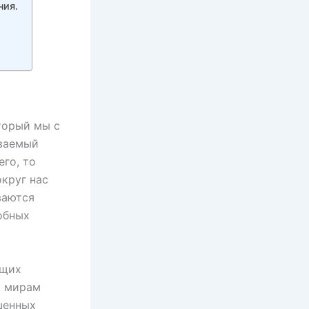
ния.
торый мы с
ываемый
го, то
круг нас
ваются
обных
ющих
т мирам
ышенных