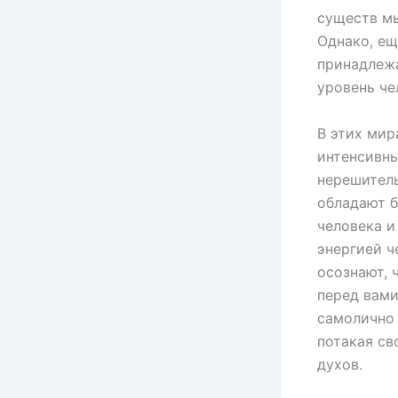
существ мы
Однако, ещ
принадлежа
уровень че
В этих мир
интенсивны
нерешитель
обладают б
человека и
энергией ч
осознают, 
перед вами
самолично 
потакая св
духов.