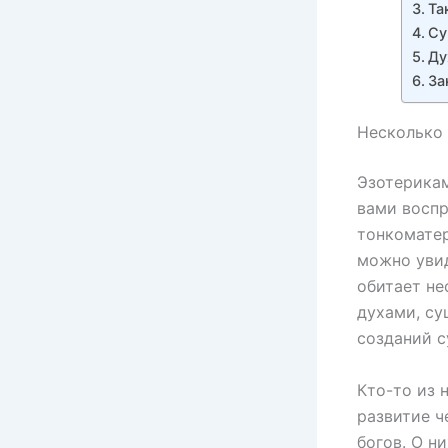
Та
Су
Ду
За
Несколько 
Эзотерикам
вами воспр
тонкоматер
можно увид
обитает не
духами, су
созданий с
Кто-то из 
развитие ч
богов. О н