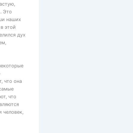
астую,
. Это
ши наших
 в этой
елился дух
ем,
некоторые
о
, что она
 самые
ют, что
являются
 человек,