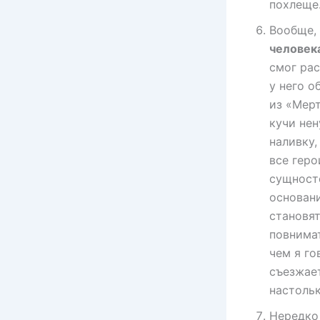
похлеще
Вообще,
человек
смог рас
у него о
из «Мерт
кучи не
наливку,
все геро
сущност
основан
становя
повнимат
чем я го
съезжает
настольк
Нередко