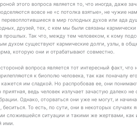
роной этого вопроса является то, что иногда, даже зач
одселяются вовсе не «с потолка взятые», не чужие нам
 перевоплотившиеся в мир голодных духов или ада ду
дных, друзей, тех, с кем мы были связаны кармически
в прошлых. Так что, между тем человеком, к кому подс
ым духом существуют кармические долги, узлы, в общ
арма, которую они и отрабатывают совместно.
стороной вопроса является тот интересный факт, что 
рилепляются к биополю человека, так как поначалу ег
 кажется им сладкой. Но распробовав ее, они понимают
о приятная, ведь человек излучает зачастую далеко не
брации. Однако, оторваться они уже не могут, и начина
, беситься. То есть, по сути, они в некоторых случаях 
и сложившейся ситуации и такими же жертвами, как и
 ими.