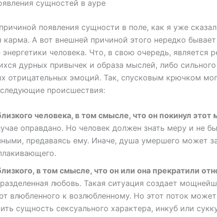
явления сущностей в ауре
причиной появления сущности в поле, как я уже сказал
 карма. А вот внешней причиной этого нередко бывает
 энергетики человека. Что, в свою очередь, является 
хся дурных привычек и образа мыслей, либо сильного
х отрицательных эмоций. Так, спусковым крючком мо
 следующие происшествия:
лизкого человека, в том смысле, что он покинул этот 
учае оправдано. Но человек должен знать меру и не б
чными, предаваясь ему. Иначе, душа умершего может з
оплакивающего.
лизкого, в том смысле, что он или она прекратили от
разделенная любовь. Такая ситуация создает мощнейш
от влюбленного к возлюбленному. Но этот поток может
ить сущность сексуального характера, инкуб или сукку