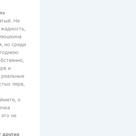
л»
атый. Не
 жадность,
 Плюшкина
, но среди
огоднюю
обственно,
ярв и
 реальные
стых лярв,
ймете, о
ечка
 это не
т других