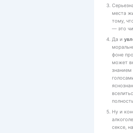
Серьезна
места ж
тому, ч
— это чи
Да и
увл
моральн
фоне про
может вн
знанием
голосами
яснознан
вселитьс
полност
Ну и кон
алкогол
сексе, н