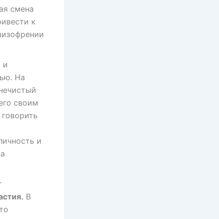
ая смена
ривести к
 шизофрении
 и
ью. На
 нечистый
его своим
 говорить
личность и
ка
т
астия.
В
что