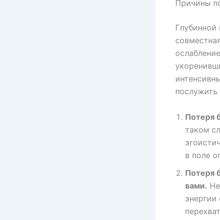
Причины по
Глубинной 
совместная
ослабление
укоренивши
интенсивны
послужить
Потеря б
таком сл
эгоисти
в поле 
Потеря б
вами.
Не
энергии 
перехват