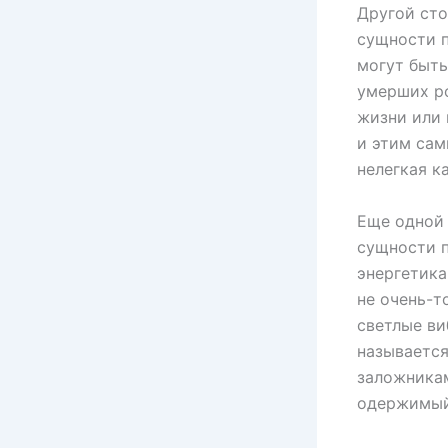
Другой сто
сущности п
могут быть
умерших ро
жизни или 
и этим сам
нелегкая к
Еще одной 
сущности п
энергетика
не очень-т
светлые ви
называется
заложникам
одержимый