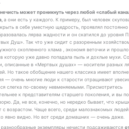
.
нечисть может проникнуть через любой «слабый кана
а,
а они есть у каждого. К примеру, был человек скупов
крыть в себе уместную щедрость, проявлял постоянно
бразовалась лярва жадности и он скатился до уровня
вых Душ». Так что уже сидит с разоренным хозяйством
нужного скопленного хлама , экономя веточки и прошл
 в которую уже давно попадала пыль и дохлые мухи. С
и, описанные в «Мертвых душах» — носители разных л
ей. Но такое обобщение нашего классика имеет вполне
ия — очень многие люди к старости отращивают увеси
тся слегка по-своему невменяемыми. Присмотритесь
ельнее к представителям старшего поколения, и вы по
ворю. Да, не все, конечно, но нередко бывает, что крыш
 с возрастом. Чаще всего, среди малознакомых людей
о явно видно. Но вот среди домашних — очень даже.
 разнообразные экземпляры нечисти подсаживаются
о