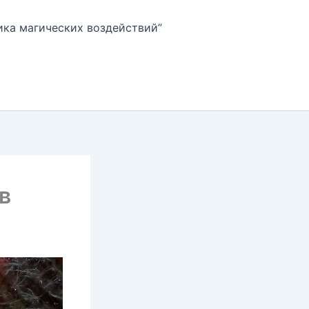
ика магических воздействий”
в