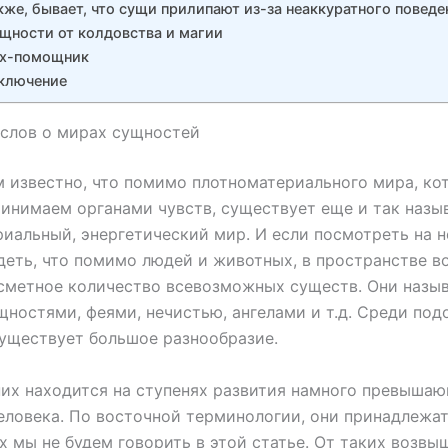
кже, бывает, что сущи прилипают из-за неаккуратного поведе
щности от колдовства и магии
х-помощник
ключение
слов о мирах сущностей
 известно, что помимо плотноматериального мира, ко
инимаем органами чувств, существует еще и так наз
иальный, энергетический мир. И если посмотреть на не
еть, что помимо людей и животных, в пространстве во
сметное количество всевозможных существ. Они назы
щностями, феями, нечистью, ангелами и т.д. Среди под
уществует большое разнообразие.
них находится на ступенях развития намного превыша
еловека. По восточной терминологии, они принадлежа
их мы не будем говорить в этой статье. От таких возв